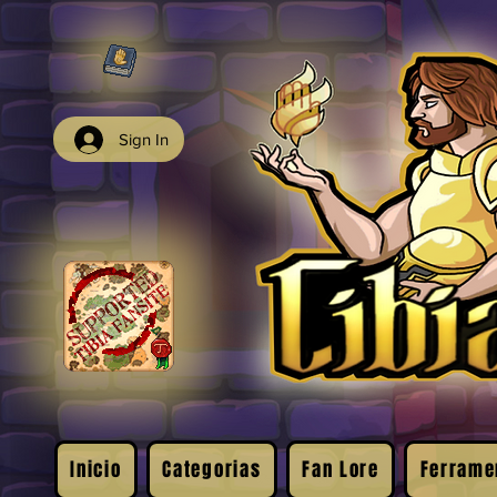
Sign In
Inicio
Categorias
Fan Lore
Ferrame