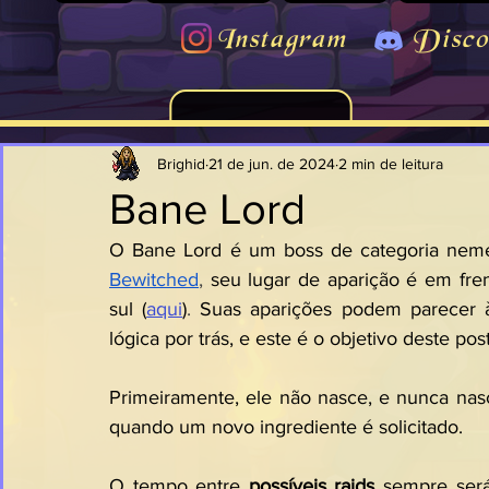
Instagram
Disco
Brighid
21 de jun. de 2024
2 min de leitura
Bane Lord
Bewitched
, 
seu lugar de aparição é em fre
sul
(
aqui
)
.
 Suas aparições podem parecer à
lógica por trás, e este é o objetivo deste po
Primeiramente, ele não nasce, e nunca na
quando um novo ingrediente é solicitado.
O tempo entre 
possíveis raids
 sempre será