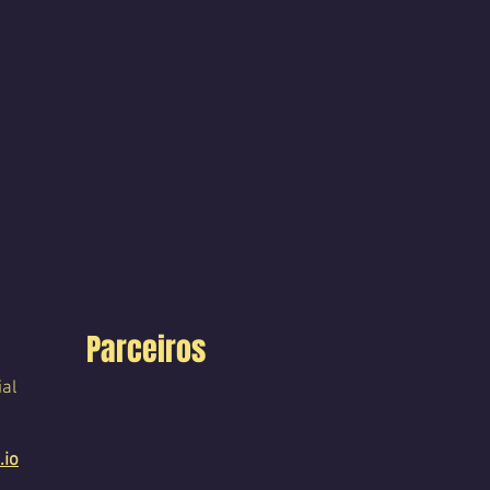
Parceiros
ial
.io