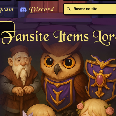
gram
Discord
Fansite Items Lor