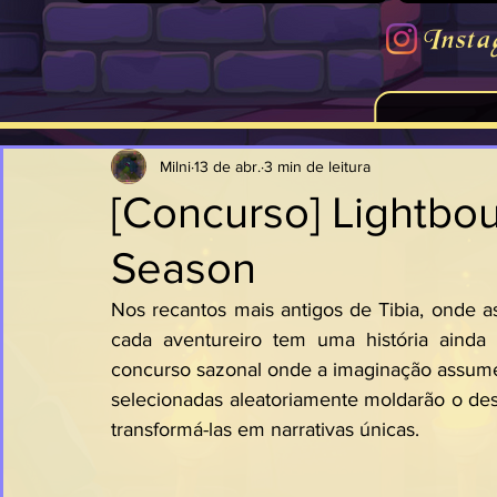
Insta
Milni
13 de abr.
3 min de leitura
[Concurso] Lightbou
Season
Nos recantos mais antigos de Tibia, onde a
cada aventureiro tem uma história ainda 
concurso sazonal onde a imaginação assume 
selecionadas aleatoriamente moldarão o desti
transformá-las em narrativas únicas.