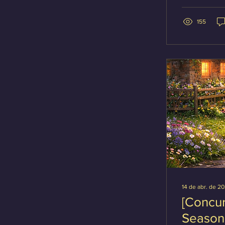
Participação 
ilustrações)
história,...
155
14 de abr. de 2
[Concur
Season