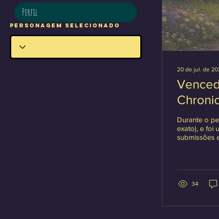
Perfil
Personagem Selecionado
20 de jul. de 2
Venced
Chronic
Durante o pe
exato), e foi
submissões e
foram traduzida
imensamente
participar de
como tickets para o 
34