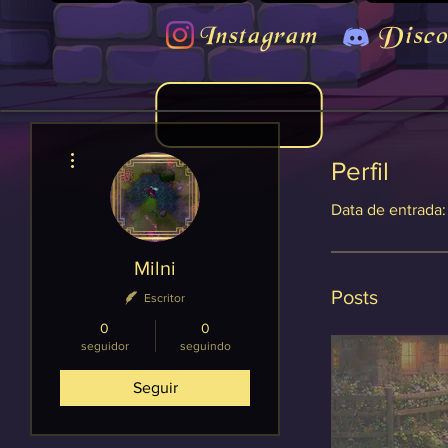
Instagram
Disco
Mais ações
Perfil
Data de entrada:
Milni
Posts
Escritor
0
0
seguidor
seguindo
Seguir