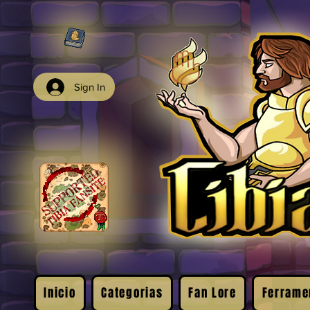
Sign In
Inicio
Categorias
Fan Lore
Ferrame