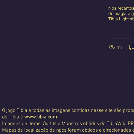
Nos recantos
de magia e gu
Tibia Light 
assume o pro
aleatoriamen
escritores a trans
Participação 
cada...
318
O jogo Tibia e todas as imagens contidas nesse site são propr
de Tibia é
www.tibia.com
Imagens de Items, Outfits e Monstros obtidos do TibiaWiki BR
Mapas de localização de npcs foram obtidos e direcionados 