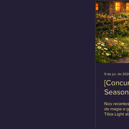
9 de jul. de 202
[Concu
Season
Nos recantos
de magia e gu
Tibia Light 
assume o pro
novas histórias, 