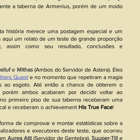
mente a taberna de Armenius, porém de um modo 
ta história merece uma postagem especial e um 
s aqui um relato de um teste de grande proporção 
e
, assim como seu resultado, conclusões e 
elluf
 e 
Mithas
 (Ambos do Servidor de Astera). Eles 
thers Quest
 e no momento que repetiram a magia 
 ao esgoto. Até então a chance de obterem o 
a, porém ambos acabaram por decidir voltar ao 
no primeiro piso de sua taberna receberam uma 
ocal e receberam o achievement 
His True Face
!
forma de comprovar e montar estatísticas sobre a 
lizadores e executores deste teste, que ocorreu 
ram 
Aurea Atti
 (Servidor de Gentebra), 
Suuper-Till
 e 