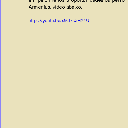
em pelo menos 3 oportunidades os persona
Armenius, vídeo abaixo.
https://youtu.be/x9zfkk2HX4U