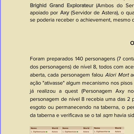
Brighid Grand Explorateur
 (Ambos do Serv
apoiado por 
Axy
 (Servidor de Astera), o qu
se poderia receber o achievement, mesmo de
O
Foram preparados 140 personagens (7 conta
dos personagens) de nível 8, todos com ace
aberta, cada personagem falou 
Alori Mort
 a
ação "ativasse" algum mecanismo nos pisos 
já realizou a quest (Personagem Axy no
personagem de nível 8 recebia uma das 2 p
esgoto ou permanecendo na taberna, o per
da taberna e verificava se o tal 
sqm
 havia si