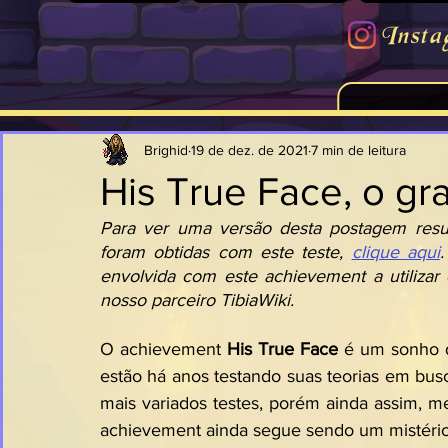
Insta
Brighid
19 de dez. de 2021
7 min de leitura
His True Face, o gr
Para ver uma versão desta postagem resu
foram obtidas com este teste, 
clique aqui
envolvida com este achievement a utilizar 
nosso parceiro TibiaWiki.
O achievement 
His True Face
 é um sonho d
estão há anos testando suas teorias em busc
mais variados testes, porém ainda assim, 
achievement ainda segue sendo um mistéri