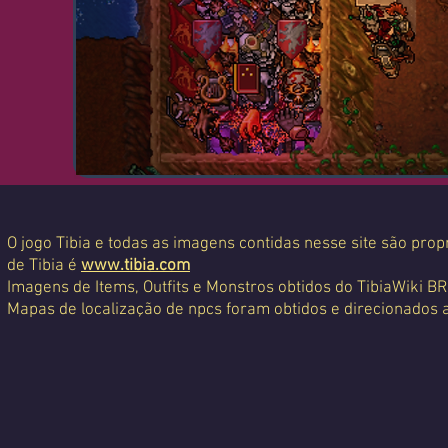
O jogo Tibia e todas as imagens contidas nesse site são propr
de Tibia é
www.tibia.com
Imagens de Items, Outfits e Monstros obtidos do TibiaWiki BR
Mapas de localização de npcs foram obtidos e direcionados 