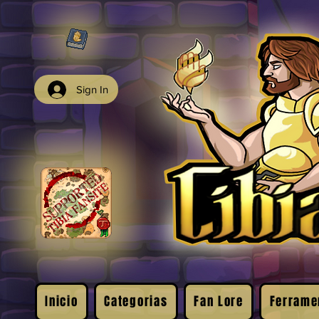
Sign In
Inicio
Categorias
Fan Lore
Ferrame