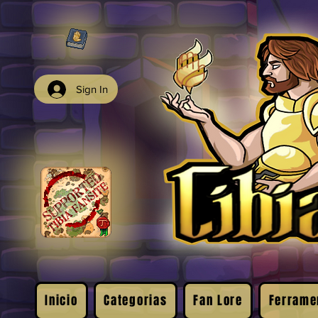
Sign In
Inicio
Categorias
Fan Lore
Ferrame