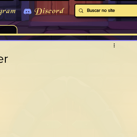
gram
Discord
er