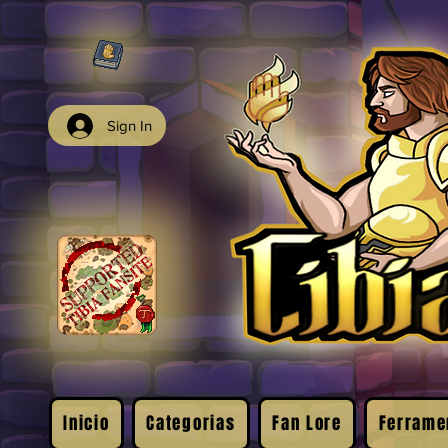
Sign In
Inicio
Categorias
Fan Lore
Ferrame