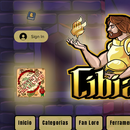
Sign In
Inicio
Categorias
Fan Lore
Ferrame