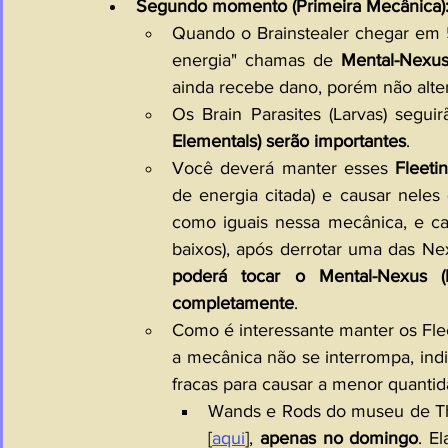
Segundo momento (Primeira Mecânica):
Quando o Brainstealer chegar em 5
energia" chamas de 
Mental-Nexu
ainda recebe dano, porém não altera
Os Brain Parasites (Larvas) seguir
Elementals) serão importantes
. 
Você deverá manter esses 
Fleeti
de energia citada) e causar nele
como iguais nessa mecânica, e ca
baixos), após derrotar uma das Nex
poderá tocar o Mental-Nexus (B
completamente
.
Como é interessante manter os Flee
a mecânica não se interrompa, ind
fracas para causar a menor quanti
Wands e Rods do museu de Thai
[
aqui
]
, 
apenas no domingo
. E