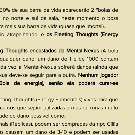
 
0% de sua barra de vida aparecerão 2 "bolas de 
s
 no norte e sul da sala, neste momento o boss 
 mais sua barra da vida (quase que imortal). 
ão atrapalhando, e 
os Fleeting Thoughts (Energy 
ng Thoughts encostados da Mental-Nexus
 (A bola 
s qualquer dano, um dano de 1 e de 1000 contam 
da vez a Mental-Nexus sofrerá danos (ainda que 
us deve-se seguir para a outra. 
Nenhum jogador 
ola de energia), senão ela poderá curar-se 
ting Thoughts (Energy Elementals) vivos para que 
icamos que sejam utilizadas armas ou runas muito 
dade de dano possível como:
s (Replicas), podem ser compradas da npc Cillia 
las causam um dano de 3-10 e podem ser usadas 