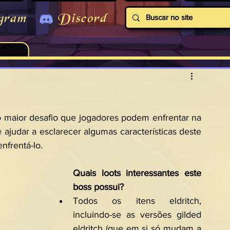
gram
Discord
o maior desafio que jogadores podem enfrentar na 
ajudar a esclarecer algumas características deste 
nfrentá-lo.
Quais loots interessantes este 
boss possui?
Todos os itens eldritch, 
incluindo-se as versões gilded 
eldritch (que em si só mudam a 