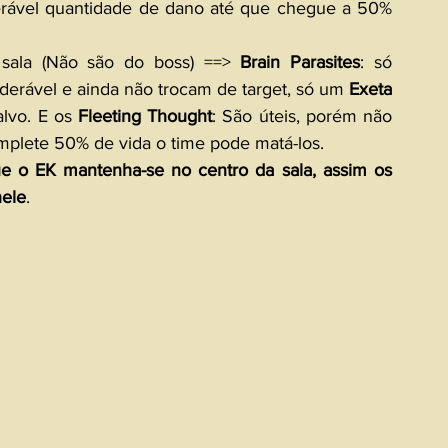
erável quantidade de dano até que chegue a 50% 
sala (Não são do boss) ==> 
Brain Parasites
: só 
erável e ainda não trocam de target, só um 
Exeta 
lvo. E os 
Fleeting Thought
: São úteis, porém não 
plete 50% de vida o time pode matá-los. 
o EK mantenha-se no centro da sala, assim os 
nele
.