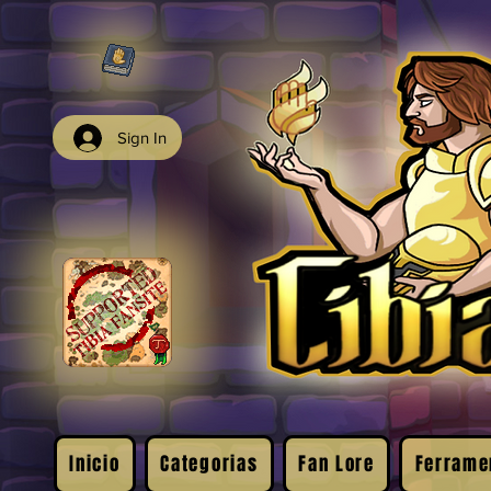
Sign In
Inicio
Categorias
Fan Lore
Ferrame