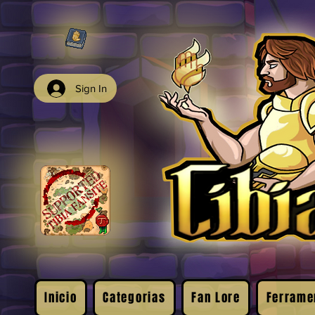
Sign In
Inicio
Categorias
Fan Lore
Ferrame