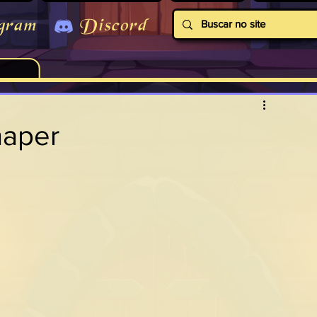
gram
Discord
haper