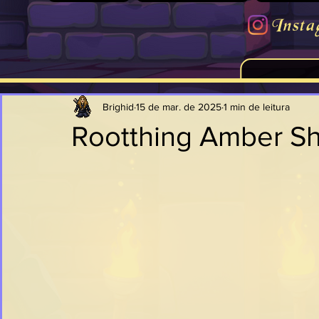
Insta
Brighid
15 de mar. de 2025
1 min de leitura
Rootthing Amber S