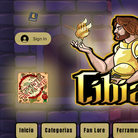
Sign In
Inicio
Categorias
Fan Lore
Ferrame