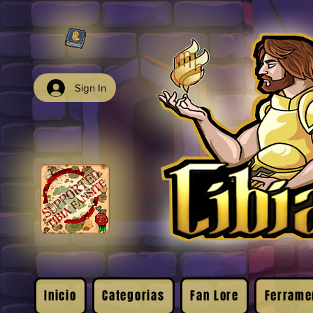
Sign In
Inicio
Categorias
Fan Lore
Ferrame