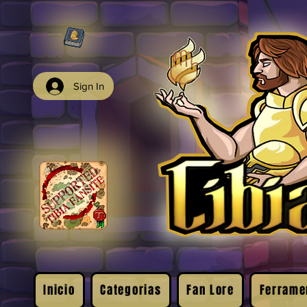
Sign In
Inicio
Categorias
Fan Lore
Ferrame