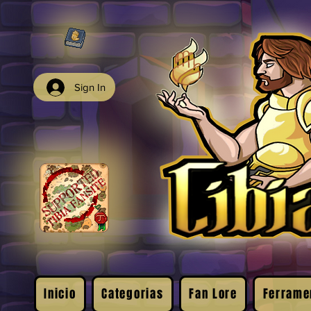
Sign In
Inicio
Categorias
Fan Lore
Ferrame