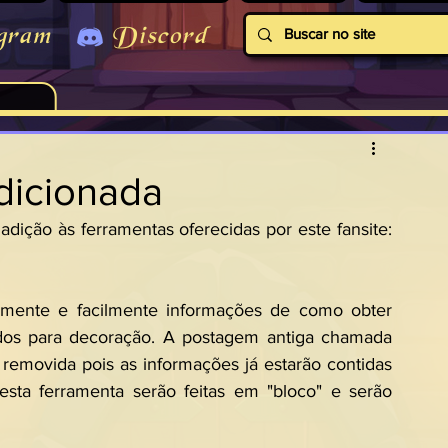
gram
Discord
dicionada
É com grande satisfação que anunciamos a adição às ferramentas oferecidas por este fansite: 
amente e facilmente informações de como obter 
certos items de quest que podem ser usados para decoração. A postagem antiga chamada 
 removida pois as informações já estarão contidas 
sta ferramenta serão feitas em "bloco" e serão 