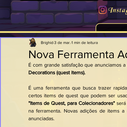
Insta
Brighid
3 de mar.
1 min de leitura
Nova Ferramenta A
Decorations (quest items).
É uma ferramenta que busca trazer rapid
"Items de Quest, para Colecionadores"
 será
na ferramenta. Novas adições de items a e
anunciadas.