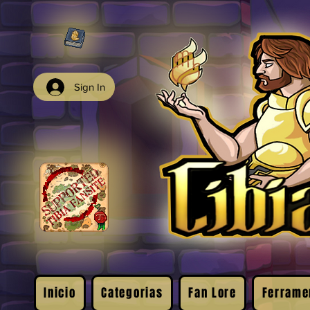
Sign In
Inicio
Categorias
Fan Lore
Ferrame