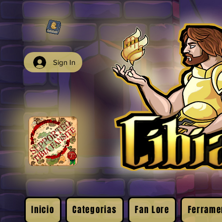
Sign In
Inicio
Categorias
Fan Lore
Ferrame