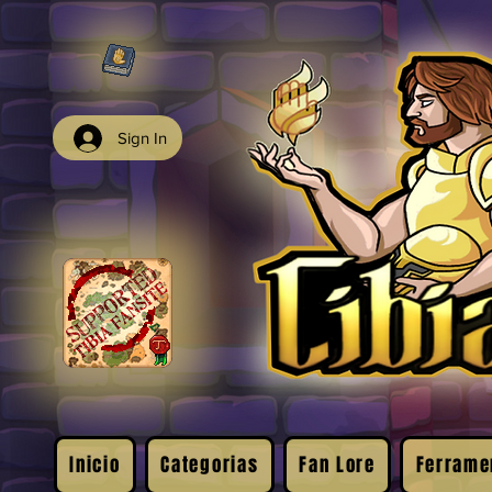
Sign In
Inicio
Categorias
Fan Lore
Ferrame