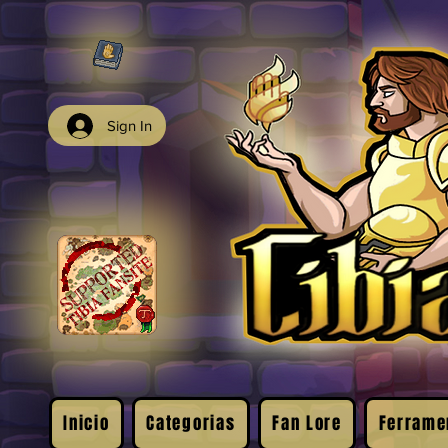
Sign In
Inicio
Categorias
Fan Lore
Ferrame