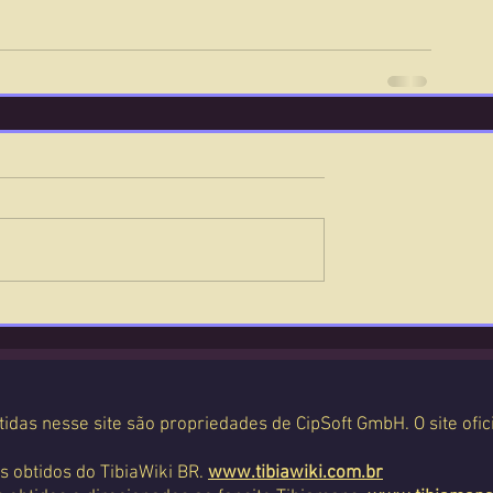
tidas nesse site são propriedades de CipSoft GmbH. O site ofic
s obtidos do TibiaWiki BR.
www.tibiawiki.com.br