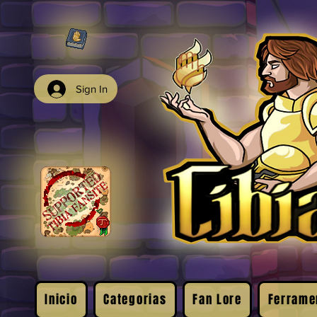
Sign In
Inicio
Categorias
Fan Lore
Ferrame