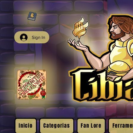
Sign In
Inicio
Categorias
Fan Lore
Ferrame