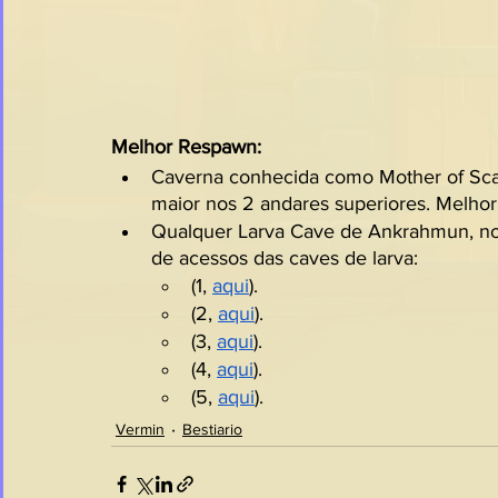
Melhor Respawn:
Caverna conhecida como Mother of Sca
maior nos 2 andares superiores. Melhor
Qualquer Larva Cave de Ankrahmun, no se
de acessos das caves de larva:
(1, 
aqui
).
(2, 
aqui
).
(3, 
aqui
).
(4, 
aqui
).
(5, 
aqui
).
Vermin
Bestiario