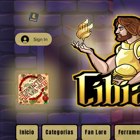
Sign In
Inicio
Categorias
Fan Lore
Ferrame