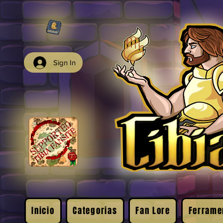
Sign In
Inicio
Categorias
Fan Lore
Ferrame