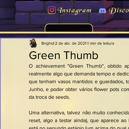
Instagram
Disco
Brighid
2 de abr. de 2021
1 min de leitura
Green Thumb
O achievement "Green Thumb", obtido apó
realmente algo que demanda tempo e dedica
que tenham vasos mantidos e guardados, tor
Junho, e poder obter vários flower pots co
da troca de seeds.
Uma alternativa, talvez não muito conhecida,
reset, algo a testar ainda), que aparece ao
está no segundo estágio (um acima do qual 