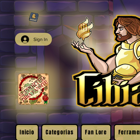
Sign In
Inicio
Categorias
Fan Lore
Ferrame