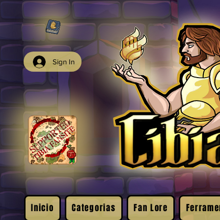
Sign In
Inicio
Categorias
Fan Lore
Ferrame