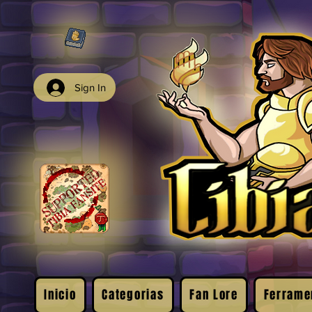
Sign In
Inicio
Categorias
Fan Lore
Ferrame