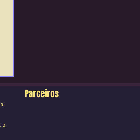
Parceiros
ial
.io