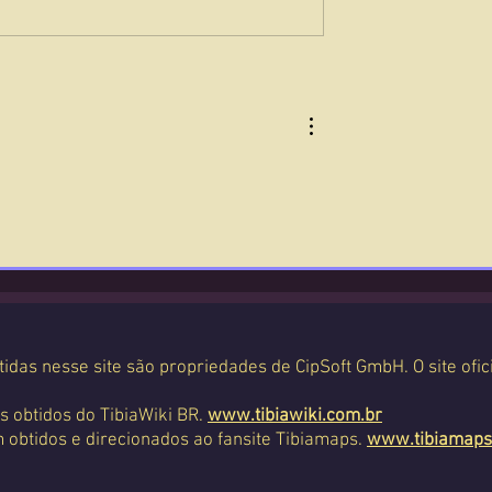
tidas nesse site são propriedades de CipSoft GmbH. O site ofic
s obtidos do TibiaWiki BR.
www.tibiawiki.com.br
 obtidos e direcionados ao fansite Tibiamaps.
www.tibiamaps