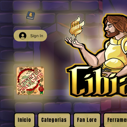
Sign In
Inicio
Categorias
Fan Lore
Ferrame