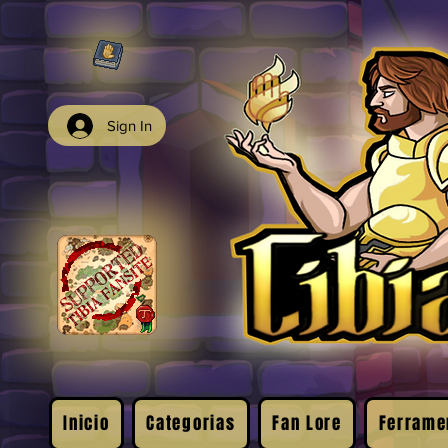
Sign In
Inicio
Categorias
Fan Lore
Ferrame