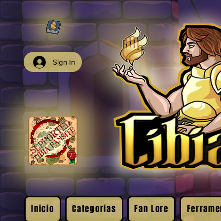
Sign In
Inicio
Categorias
Fan Lore
Ferrame