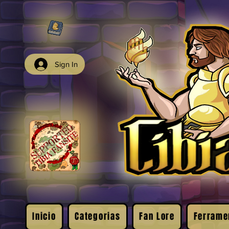
Sign In
Inicio
Categorias
Fan Lore
Ferrame