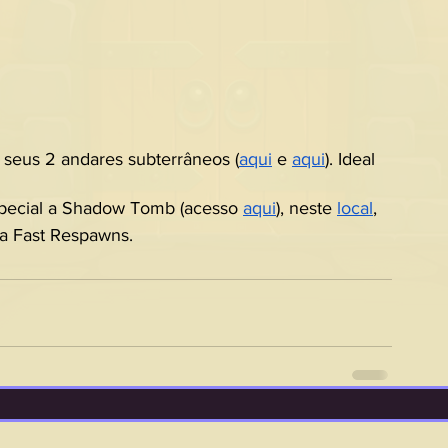
 seus 2 andares subterrâneos (
aqui
 e 
aqui
). Ideal 
pecial a Shadow Tomb (acesso 
aqui
), neste 
local
, 
ara Fast Respawns.