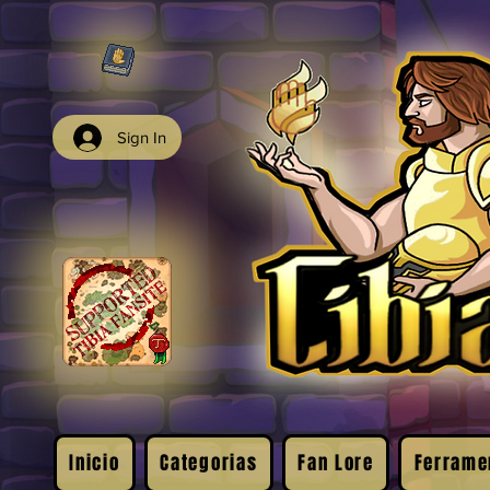
Sign In
Inicio
Categorias
Fan Lore
Ferrame