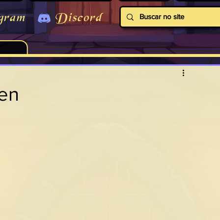
gram
Discord
en