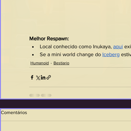
Melhor Respawn:
Local conhecido como Inukaya, 
aqui
 ex
Se a mini world change do 
Iceberg
 esti
Humanoid
Bestiario
Comentários