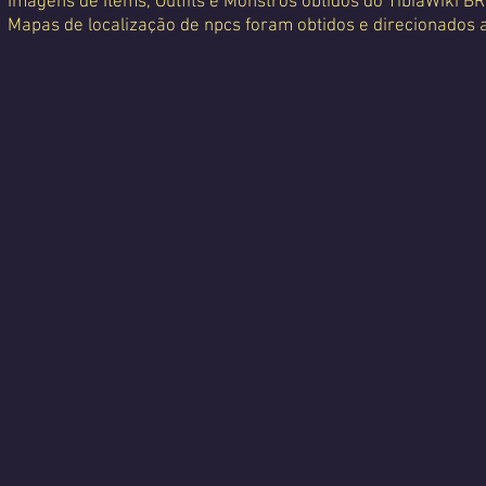
Imagens de Items, Outfits e Monstros obtidos do TibiaWiki BR
Mapas de localização de npcs foram obtidos e direcionados 