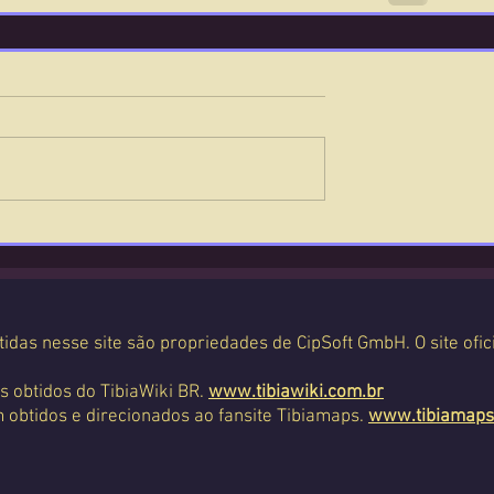
tidas nesse site são propriedades de CipSoft GmbH. O site ofic
s obtidos do TibiaWiki BR.
www.tibiawiki.com.br
 obtidos e direcionados ao fansite Tibiamaps.
www.tibiamaps