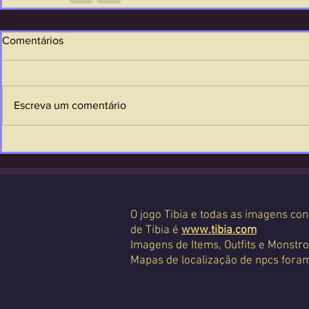
Comentários
Escreva um comentário
O jogo Tibia e todas as imagens con
de Tibia é
www.tibia.com
Imagens de Items, Outfits e Monstro
Mapas de localização de npcs foram