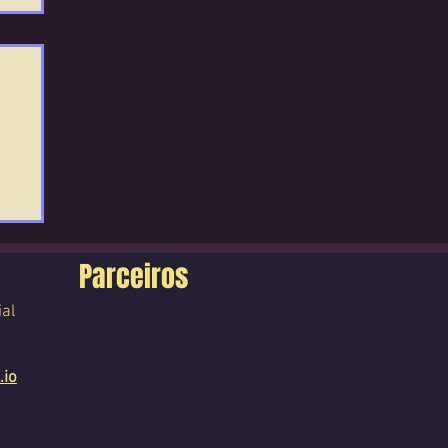
Parceiros
ial
.io