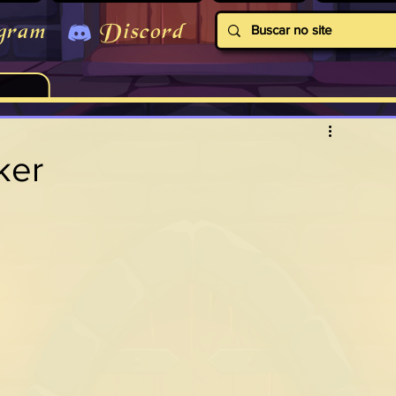
gram
Discord
ker