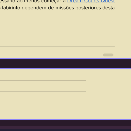
cessário ao menos começar a 
Dream Courts Quest
labirinto dependem de missões posteriores desta 