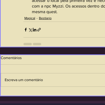
acessar o local pela primeira vez é ne
com a npc Myzzi. Os acessos dentro do 
mesma quest.
Magical
Bestiario
Comentários
Escreva um comentário