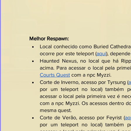
Melhor Respawn:
Local conhecido como Buried Cathedral, 
ocorre por este teleport (
aqui
), depende
Haunted Nexus, no local que há Ripp
acima. Para acessar o local pela prim
Courts Quest
 com a npc Myzzi.
Corte de Inverno, acesso por Tyrsung (
a
por um teleport no local) também po
acessar o local pela primeira vez é ne
com a npc Myzzi. Os acessos dentro do 
mesma quest.
Corte de Verão, acesso por Feyrist (
aq
por um teleport no local) também po