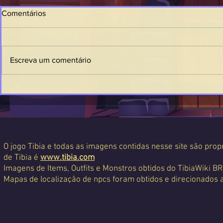
Comentários
Escreva um comentário
O jogo Tibia e todas as imagens contidas nesse site são propr
de Tibia é
www.tibia.com
Imagens de Items, Outfits e Monstros obtidos do TibiaWiki BR
Mapas de localização de npcs foram obtidos e direcionados 