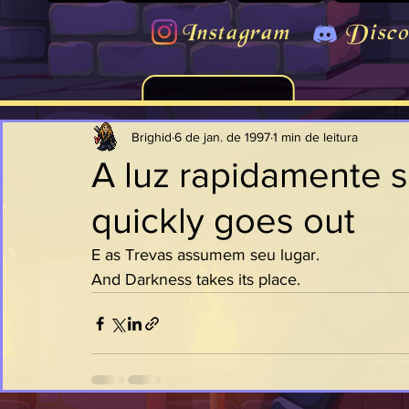
Instagram
Disco
Brighid
6 de jan. de 1997
1 min de leitura
A luz rapidamente s
quickly goes out
E as Trevas assumem seu lugar.
And Darkness takes its place.