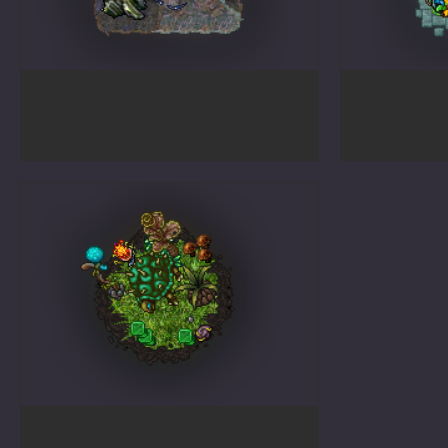
Two-Headed Turtle
Naga Ar