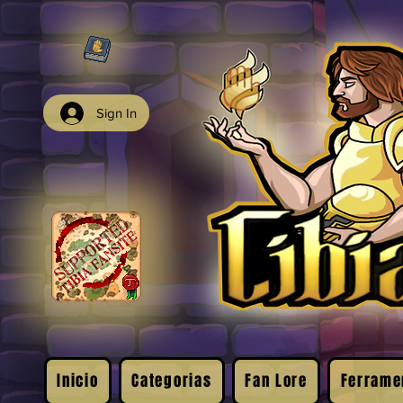
Sign In
Inicio
Categorias
Fan Lore
Ferrame