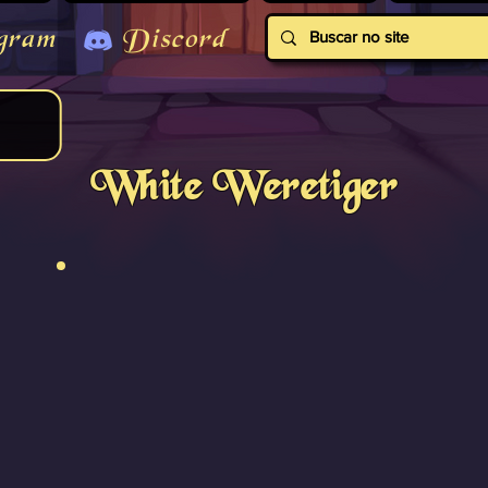
gram
Discord
White Weretiger