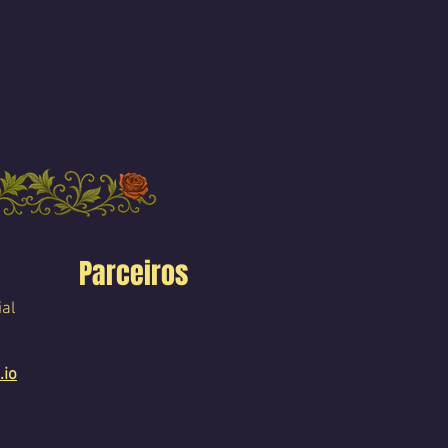
Parceiros
ial
.io